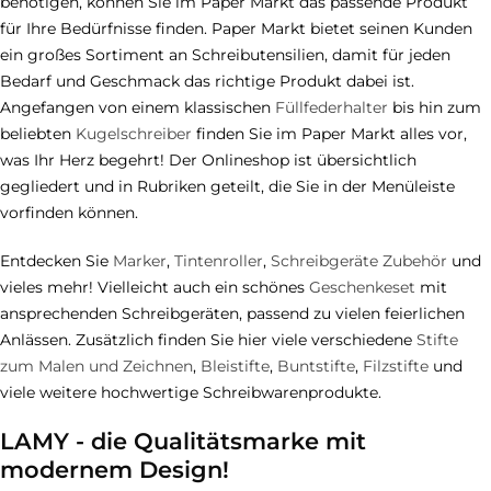
benötigen, können Sie im Paper Markt das passende Produkt
für Ihre Bedürfnisse finden. Paper Markt bietet seinen Kunden
ein großes Sortiment an Schreibutensilien, damit für jeden
Bedarf und Geschmack das richtige Produkt dabei ist.
Angefangen von einem klassischen
Füllfederhalter
bis hin zum
beliebten
Kugelschreiber
finden Sie im Paper Markt alles vor,
was Ihr Herz begehrt! Der Onlineshop ist übersichtlich
gegliedert und in Rubriken geteilt, die Sie in der Menüleiste
vorfinden können.
Entdecken Sie
Marker
,
Tintenroller
,
Schreibgeräte Zubehör
und
vieles mehr! Vielleicht auch ein schönes
Geschenkeset
mit
ansprechenden Schreibgeräten, passend zu vielen feierlichen
Anlässen. Zusätzlich finden Sie hier viele verschiedene
Stifte
zum Malen und Zeichnen
,
Bleistifte
,
Buntstifte
,
Filzstifte
und
viele weitere hochwertige Schreibwarenprodukte.
LAMY - die Qualitätsmarke mit
modernem Design!