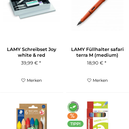
LAMY Schreibset Joy
LAMY Füllhalter safari
white & red
terra M (medium)
39,99 € *
18,90 € *
Merken
Merken
TIPP!