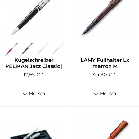
Kugelschreiber
LAMY Füllhalter Lx
PELIKAN Jazz Classic |
marron M
Gravur...
12,95 € *
44,90 € *
Merken
Merken