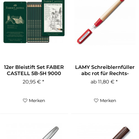
12er Bleistift Set FABER
LAMY Schreiblernfüller
CASTELL 5B-5H 9000
abc rot für Rechts-
und...
20,95 € *
ab 11,80 € *
Merken
Merken