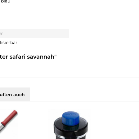
 blau
er
isierbar
ter safari savannah"
uften auch