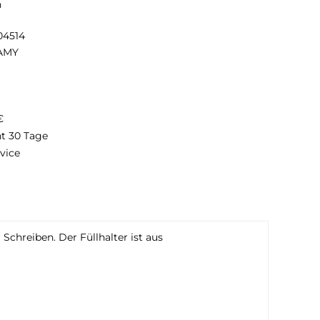
n
04514
AMY
€
ht 30 Tage
vice
Schreiben. Der Füllhalter ist aus