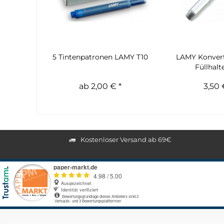
5 Tintenpatronen LAMY T10
LAMY Konvert
Füllhalt
ab 2,00 € *
3,50 
Kostenloser Versand ab 69€