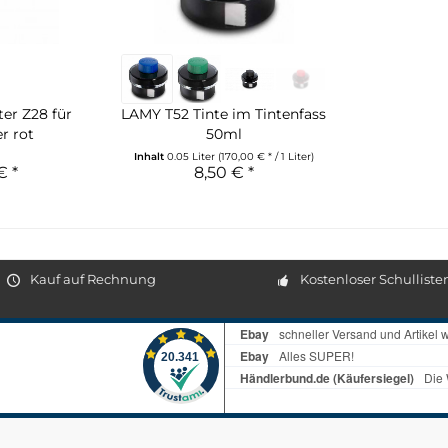
er Z28 für
LAMY T52 Tinte im Tintenfass
er rot
50ml
Inhalt
0.05 Liter
(170,00 € * / 1 Liter)
€ *
8,50 € *
Kauf auf Rechnung
Kostenloser Schulliste