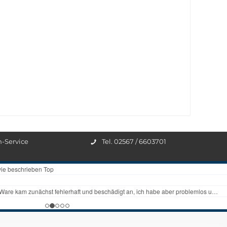
n-Service
Tel. 02567 / 6603701