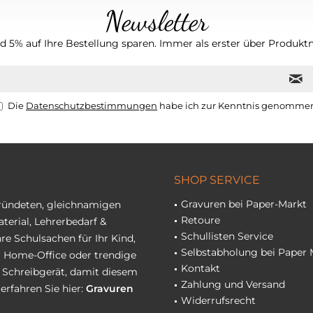
Newsletter
 5% auf Ihre Bestellung sparen. Immer als erster über Produktn
Die
Datenschutzbestimmungen
habe ich zur Kenntnis genomme
SHOP SERVICE
Gravuren bei Paper-Markt
gründeten, gleichnamigen
Retoure
terial, Lehrerbedarf &
Schullisten Service
re Schulsachen für Ihr Kind,
Selbstabholung bei Paper 
hr Home-Office oder trendige
Kontakt
r Schreibgerät, damit diesem
Zahlung und Versand
erfahren Sie hier:
Gravuren
Widerrufsrecht