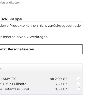
. Versandkosten
stück, Kappe
sierte Produkte können nicht zurückgegeben oder
gt innerhalb von 7 Werktagen.
Jetzt Personalisieren
n
n LAMY T10
ab 2,00 € *
LAMY Konverter Z28 für Füllhalter rot
3,50 € *
m Tintenfass 50ml
8,50 € *