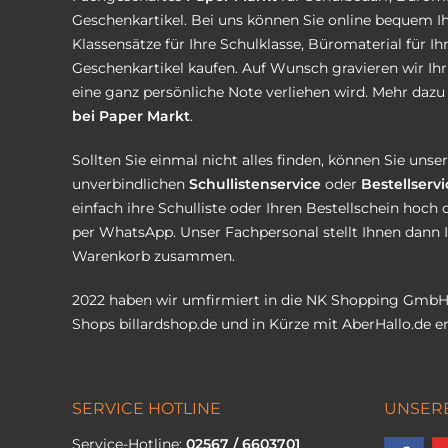
Geschenkartikel. Bei uns können Sie online bequem Ih
Klassensätze für Ihre Schulklasse, Büromaterial für I
Geschenkartikel kaufen. Auf Wunsch gravieren wir Ih
eine ganz persönliche Note verliehen wird. Mehr dazu 
bei Paper Markt
.
Sollten Sie einmal nicht alles finden, können Sie uns
unverbindlichen
Schullistenservice
oder
Bestellservi
einfach ihre Schulliste oder Ihren Bestellschein hoch 
per WhatsApp. Unser Fachpersonal stellt Ihnen dann 
Warenkorb zusammen.
2022 haben wir umfirmiert in die NK Shopping GmbH
Shops
billardshop.de
und in Kürze mit
AberHallo.de
er
SERVICE HOTLINE
UNSER
Service-Hotline:
02567 / 6603701