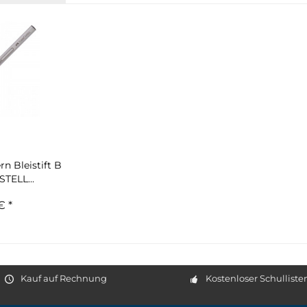
rn Bleistift B
TELL...
€ *
Kauf auf Rechnung
Kostenloser Schulliste