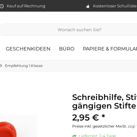
Kauf auf Rechnung
Kostenloser Schullist
GESCHENKIDEEN
BÜRO
PAPIERE & FORMULA
Empfehlung 1.Klasse
Schreibhilfe, Sti
gängigen Stift
2,95 € *
Preise inkl. gesetzlicher MwSt.
zzgl
Lieferzeit: 2-4 Tage