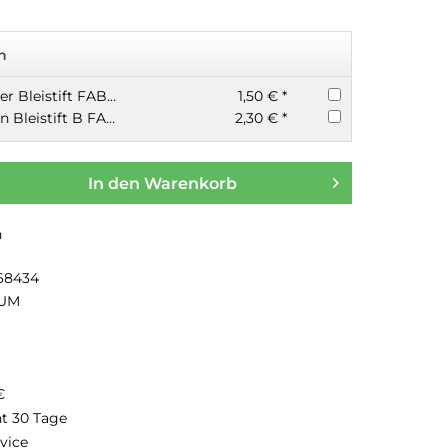
n
Dünner,dreieckiger Bleistift FABER CASTELL Grip versch. Stärken
1,50 € *
Dicker Schreiblern Bleistift B FABER CASTELL Jumbo Grip dreieckig
2,30 € *
In den
Warenkorb
n
68434
UM
€
ht 30 Tage
vice