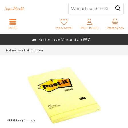
Paper
Markt
Menü
Mein Konto
Merkzettel
Warenkorb
Kostenloser Versand ab 69€
Haftnotizen & Haftmarker
Abbildung ähnlich