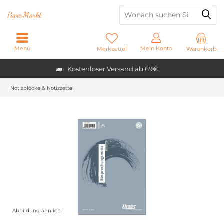
Paper
Markt
Menü
Mein Konto
Merkzettel
Warenkorb
Kostenloser Versand ab 69€
Notizblöcke & Notizzettel
Abbildung ähnlich