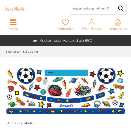
Paper
Markt
Menü
Mein Konto
Merkzettel
Warenkorb
Kostenloser Versand ab 69€
Malkästen & Zubehör
Abbildung ähnlich