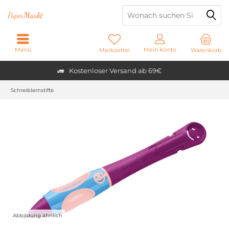
Paper
Markt
Menü
Mein Konto
Merkzettel
Warenkorb
Kostenloser Versand ab 69€
Schreiblernstifte
Abbildung ähnlich