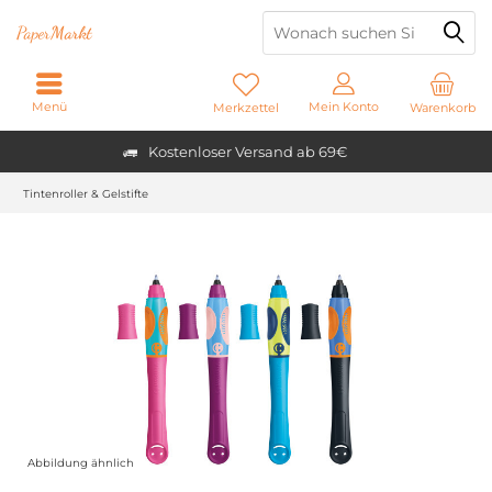
Paper
Markt
Menü
Mein Konto
Merkzettel
Warenkorb
Kostenloser Versand ab 69€
Tintenroller & Gelstifte
Abbildung ähnlich