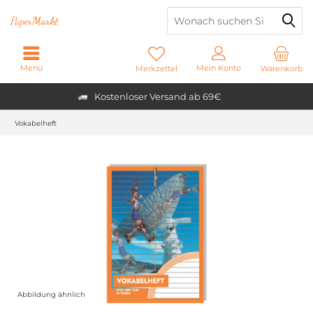
Paper
Markt
Menü
Mein Konto
Merkzettel
Warenkorb
Kostenloser Versand ab 69€
Vokabelheft
Abbildung ähnlich