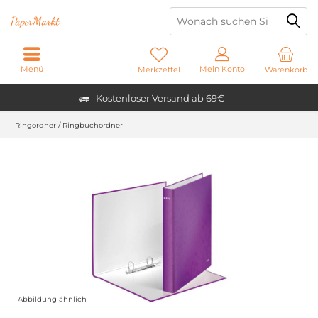
Paper
Markt
Menü
Mein Konto
Merkzettel
Warenkorb
Kostenloser Versand ab 69€
Ringordner / Ringbuchordner
Abbildung ähnlich