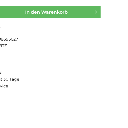
In den
Warenkorb
n
08693027
EITZ
€
ht 30 Tage
vice