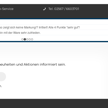
n-Service
Tel. 02567 / 6603701
euheiten und Aktionen informiert sein.
n.