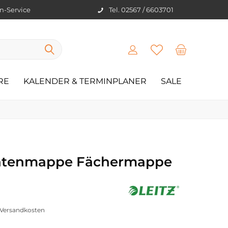
en-Service
Tel. 02567 / 6603701
RE
KALENDER & TERMINPLANER
SALE
ntenmappe Fächermappe
. Versandkosten