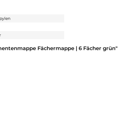
pylen
r
mentenmappe Fächermappe | 6 Fächer grün"