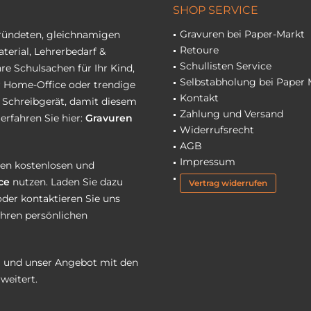
SHOP SERVICE
Gravuren bei Paper-Markt
gründeten, gleichnamigen
Retoure
terial, Lehrerbedarf &
Schullisten Service
re Schulsachen für Ihr Kind,
Selbstabholung bei Paper 
hr Home-Office oder trendige
Kontakt
r Schreibgerät, damit diesem
Zahlung und Versand
erfahren Sie hier:
Gravuren
Widerrufsrecht
AGB
Impressum
eren kostenlosen und
ce
nutzen. Laden Sie dazu
Vertrag widerrufen
oder kontaktieren Sie uns
Ihren persönlichen
 und unser Angebot mit den
weitert.