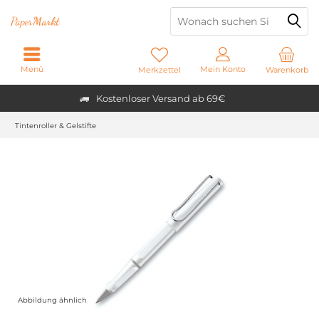
Paper
Markt
Menü
Mein Konto
Merkzettel
Warenkorb
Kostenloser Versand ab 69€
Tintenroller & Gelstifte
Abbildung ähnlich