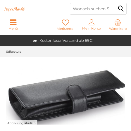
Paper
Markt
Menü
Mein Konto
Merkzettel
Warenkorb
Kostenloser Versand ab 69€
Stifteetuis
Abbildung ähnlich