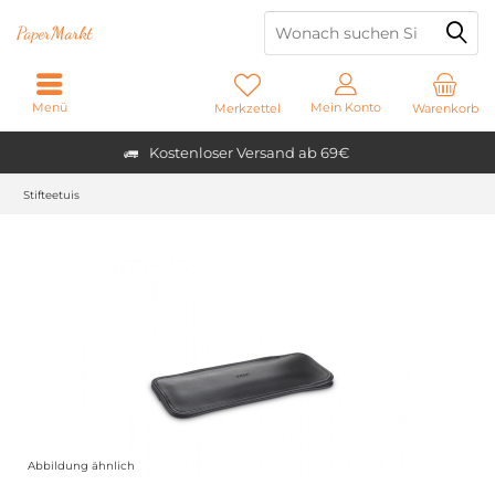
Paper
Markt
Menü
Mein Konto
Merkzettel
Warenkorb
Kostenloser Versand ab 69€
Stifteetuis
Abbildung ähnlich