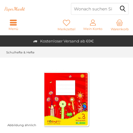
Paper
Markt
Menü
Mein Konto
Merkzettel
Warenkorb
Kostenloser Versand ab 69€
Schulhefte & Hefte
Abbildung ähnlich