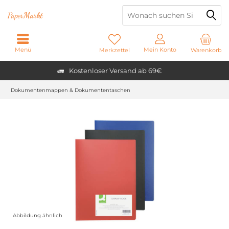
Paper
Markt
Menü
Mein Konto
Merkzettel
Warenkorb
Kostenloser Versand ab 69€
Dokumentenmappen & Dokumententaschen
Abbildung ähnlich