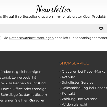
Newsletter
 5% auf Ihre Bestellung sparen. Immer als erster über Produktn
Die
Datenschutzbestimmungen
habe ich zur Kenntnis genomme
SHOP SERVICE
Gravuren bei Paper-Markt
gründeten, gleichnamigen
Retoure
terial, Lehrerbedarf &
Schullisten Service
re Schulsachen für Ihr Kind,
Selbstabholung bei Paper 
hr Home-Office oder trendige
Kontakt
r Schreibgerät, damit diesem
Zahlung und Versand
erfahren Sie hier:
Gravuren
Widerrufsrecht