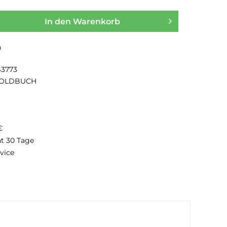
In den
Warenkorb
n
43773
OLDBUCH
€
ht 30 Tage
vice