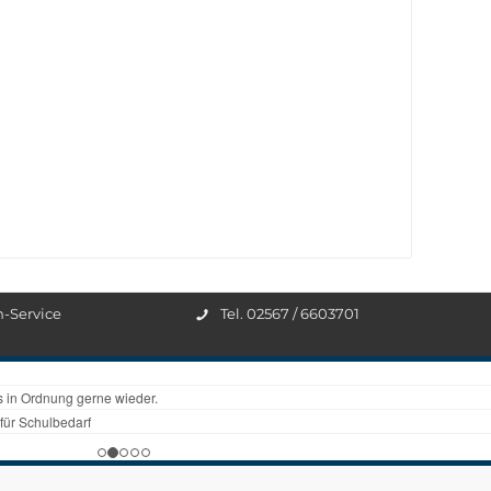
n-Service
Tel. 02567 / 6603701