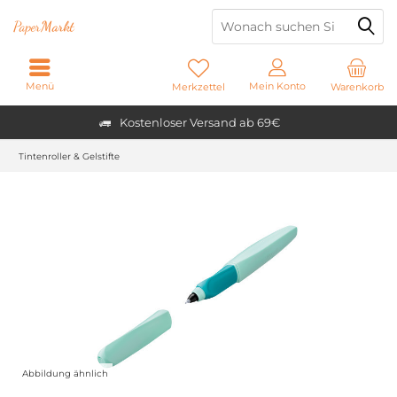
Paper
Markt
Menü
Mein Konto
Merkzettel
Warenkorb
Kostenloser Versand ab 69€
Tintenroller & Gelstifte
Abbildung ähnlich