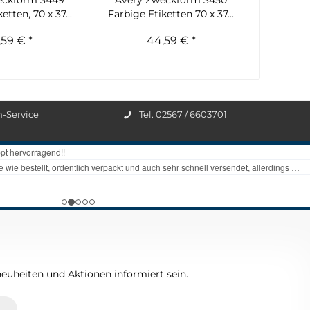
eckform 3449
Avery Zweckform 3450
etten, 70 x 37...
Farbige Etiketten 70 x 37...
59 € *
44,59 € *
n-Service
Tel. 02567 / 6603701
euheiten und Aktionen informiert sein.