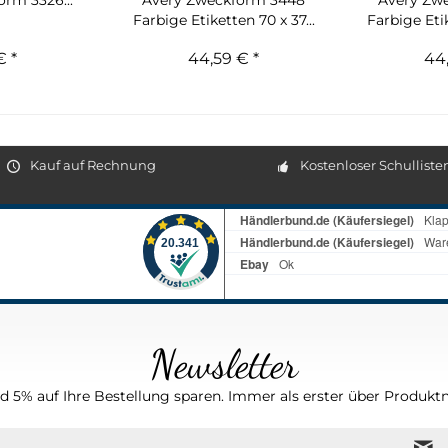
rm 3326...
Avery Zweckform 3448
Avery Zw
Farbige Etiketten 70 x 37...
Farbige Etik
€ *
44,59 € *
44,
Kauf auf Rechnung
Kostenloser Schulliste
Newsletter
 5% auf Ihre Bestellung sparen. Immer als erster über Produktn