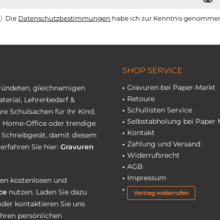
Die
Datenschutzbestimmungen
habe ich zur Kenntnis genomme
SHOP SERVICE
Gravuren bei Paper-Markt
gründeten, gleichnamigen
Retoure
terial, Lehrerbedarf &
Schullisten Service
re Schulsachen für Ihr Kind,
Selbstabholung bei Paper 
hr Home-Office oder trendige
Kontakt
r Schreibgerät, damit diesem
Zahlung und Versand
erfahren Sie hier:
Gravuren
Widerrufsrecht
AGB
Impressum
eren kostenlosen und
ce
nutzen. Laden Sie dazu
Vertrag widerrufen
oder kontaktieren Sie uns
Ihren persönlichen