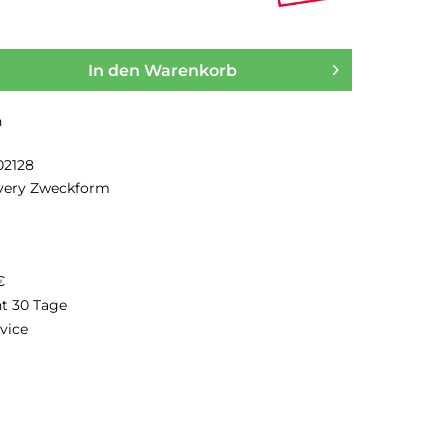
In den
Warenkorb
n
02128
very Zweckform
€
ht 30 Tage
vice