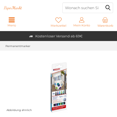
Paper
Markt
Menü
Mein Konto
Merkzettel
Warenkorb
Kostenloser Versand ab 69€
Permanentmarker
Abbildung ähnlich