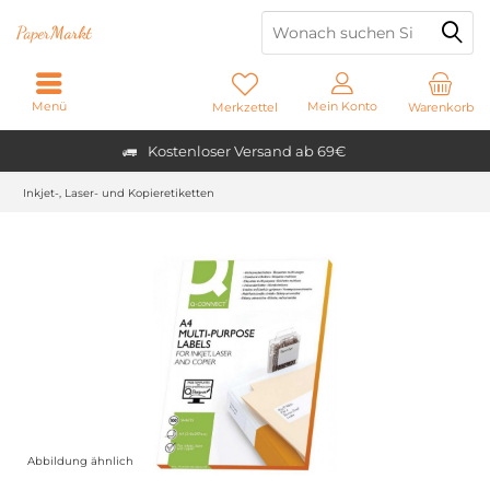
Paper
Markt
Menü
Mein Konto
Merkzettel
Warenkorb
Kostenloser Versand ab 69€
Inkjet-, Laser- und Kopieretiketten
Abbildung ähnlich