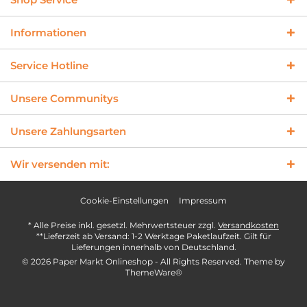
Informationen
Service Hotline
Unsere Communitys
Unsere Zahlungsarten
Wir versenden mit:
Cookie-Einstellungen
Impressum
* Alle Preise inkl. gesetzl. Mehrwertsteuer zzgl.
Versandkosten
**Lieferzeit ab Versand: 1-2 Werktage Paketlaufzeit. Gilt für
Lieferungen innerhalb von Deutschland.
© 2026 Paper Markt Onlineshop - All Rights Reserved. Theme by
ThemeWare®