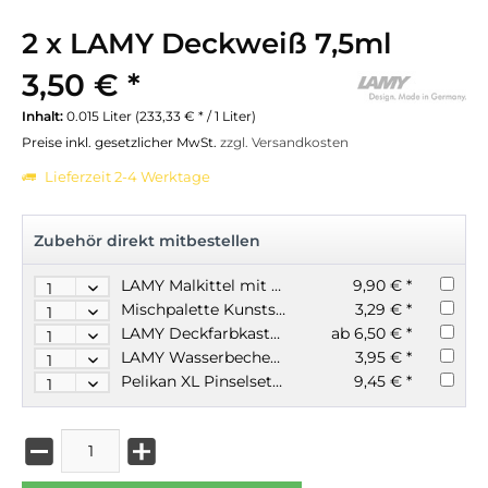
2 x LAMY Deckweiß 7,5ml
3,50 € *
Inhalt:
0.015 Liter (233,33 € * / 1 Liter)
Preise inkl. gesetzlicher MwSt.
zzgl. Versandkosten
Lieferzeit 2-4 Werktage
Zubehör direkt mitbestellen
LAMY Malkittel mit Klettverschluss vorne blau
9,90 € *
Mischpalette Kunststoff weiß
3,29 € *
LAMY Deckfarbkasten 12er aquaplus blau
ab 6,50 € *
LAMY Wasserbecher blau mit Pinselablage faltbar
3,95 € *
Pelikan XL Pinselset 5 Borsten und 5 Haarpinsel
9,45 € *