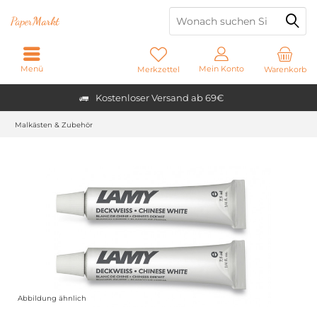
Paper
Markt
Menü
Mein Konto
Merkzettel
Warenkorb
Kostenloser Versand ab 69€
Malkästen & Zubehör
Abbildung ähnlich