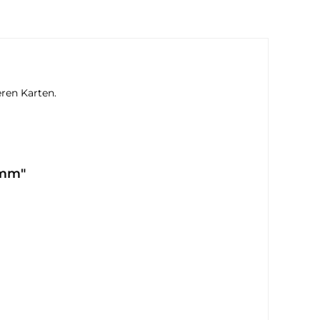
eren Karten.
8mm"