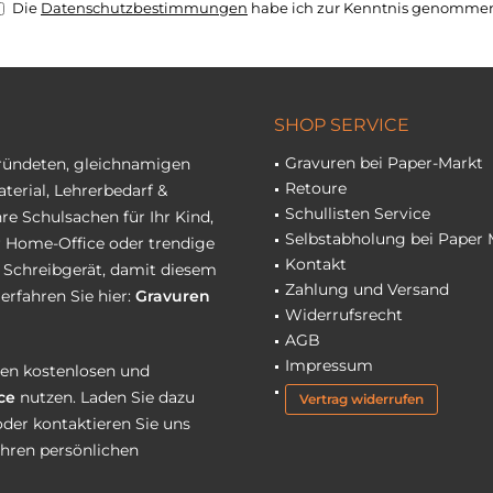
Die
Datenschutzbestimmungen
habe ich zur Kenntnis genomme
SHOP SERVICE
Gravuren bei Paper-Markt
gründeten, gleichnamigen
Retoure
terial, Lehrerbedarf &
Schullisten Service
re Schulsachen für Ihr Kind,
Selbstabholung bei Paper 
hr Home-Office oder trendige
Kontakt
r Schreibgerät, damit diesem
Zahlung und Versand
erfahren Sie hier:
Gravuren
Widerrufsrecht
AGB
Impressum
eren kostenlosen und
ce
nutzen. Laden Sie dazu
Vertrag widerrufen
oder kontaktieren Sie uns
Ihren persönlichen