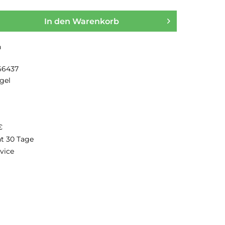
In den
Warenkorb
n
66437
gel
€
ht 30 Tage
vice