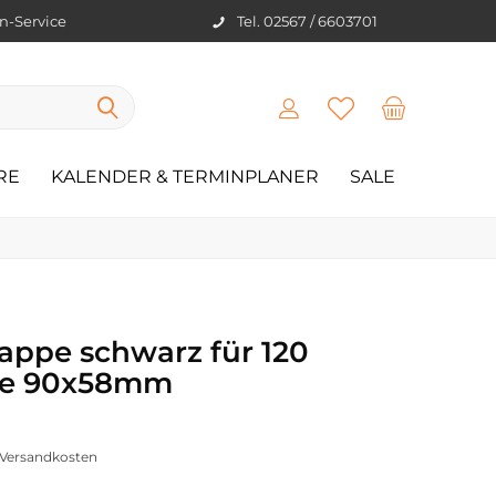
en-Service
Tel. 02567 / 6603701
RE
KALENDER & TERMINPLANER
SALE
appe schwarz für 120
öße 90x58mm
. Versandkosten