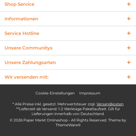
Shop Service
Informationen
Service Hotline
Unsere Communitys
Unsere Zahlungsarten
Wir versenden mit:
Cookie-Einstellungen
Impressum
* Alle Preise inkl. gesetzl. Mehrwertsteuer zzgl.
Versandkosten
**Lieferzeit ab Versand: 1-2 Werktage Paketlaufzeit. Gilt für
Lieferungen innerhalb von Deutschland.
© 2026 Paper Markt Onlineshop - All Rights Reserved. Theme by
ThemeWare®