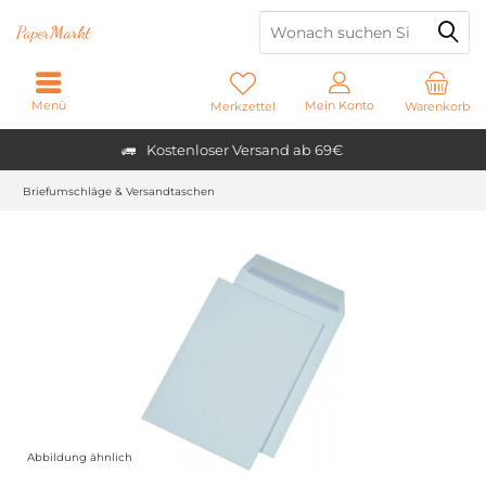
Paper
Markt
Menü
Mein Konto
Merkzettel
Warenkorb
Kostenloser Versand ab 69€
Briefumschläge & Versandtaschen
Abbildung ähnlich