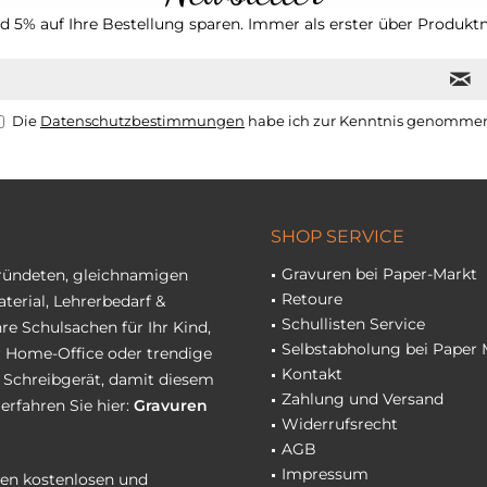
 5% auf Ihre Bestellung sparen. Immer als erster über Produktn
Die
Datenschutzbestimmungen
habe ich zur Kenntnis genomme
SHOP SERVICE
Gravuren bei Paper-Markt
gründeten, gleichnamigen
Retoure
terial, Lehrerbedarf &
Schullisten Service
re Schulsachen für Ihr Kind,
Selbstabholung bei Paper 
hr Home-Office oder trendige
Kontakt
r Schreibgerät, damit diesem
Zahlung und Versand
erfahren Sie hier:
Gravuren
Widerrufsrecht
AGB
Impressum
eren kostenlosen und