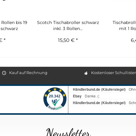
 Rollen bis 19
Scotch Tischabroller schwarz
Tischabrol
 schwarz
inkl. 3 Rollen...
mit 1 Rol
€ *
15,50 € *
6,
Kauf auf Rechnung
Kostenloser Schulliste
Newsletter