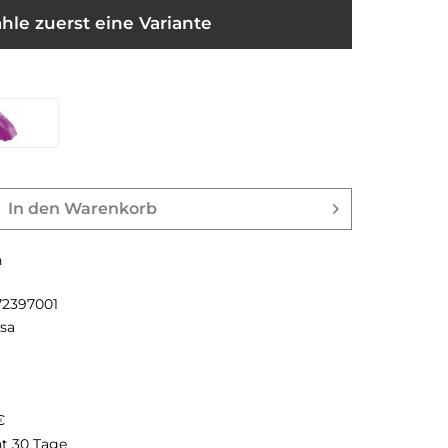
hle zuerst eine Variante
In den
Warenkorb
n
72397001
esa
€
ht 30 Tage