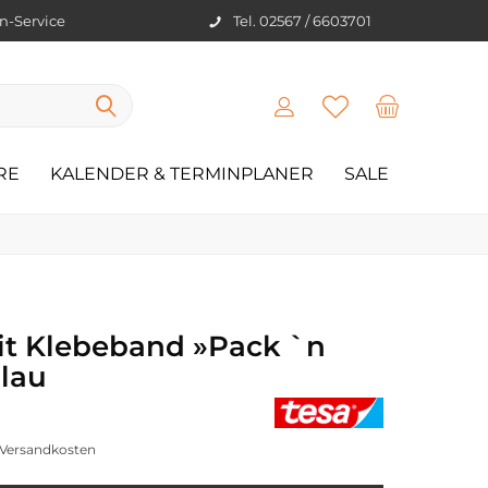
en-Service
Tel. 02567 / 6603701
RE
KALENDER & TERMINPLANER
SALE
mit Klebeband »Pack `n
blau
. Versandkosten