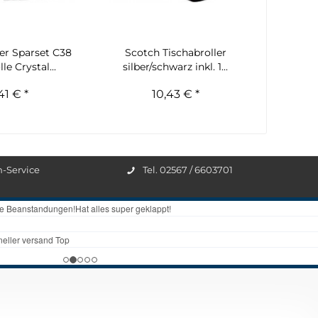
ler Sparset C38
Scotch Tischabroller
le Crystal...
silber/schwarz inkl. 1...
41 € *
10,43 € *
n-Service
Tel. 02567 / 6603701