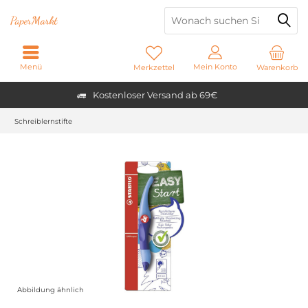
Paper
Markt
Menü
Mein Konto
Merkzettel
Warenkorb
Kostenloser Versand ab 69€
Schreiblernstifte
Abbildung ähnlich