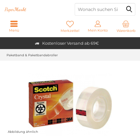
Paper
Markt
Menü
Mein Konto
Merkzettel
Warenkorb
Kostenloser Versand ab 69€
Paketband & Paketbandabroller
Abbildung ähnlich