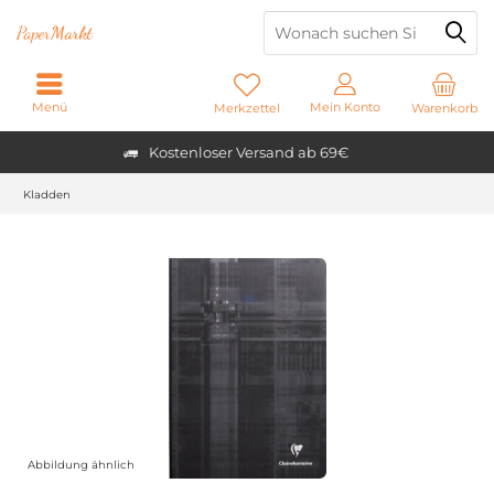
Paper
Markt
Menü
Mein Konto
Merkzettel
Warenkorb
Kostenloser Versand ab 69€
Kladden
Abbildung ähnlich