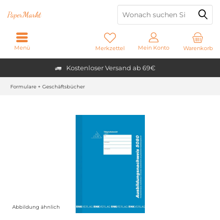
Paper
Markt
Menü
Mein Konto
Merkzettel
Warenkorb
Kostenloser Versand ab 69€
Formulare + Geschäftsbücher
Abbildung ähnlich