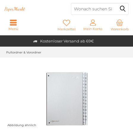
Paper
Markt
Menü
Mein Konto
Merkzettel
Warenkorb
Kostenloser Versand ab 69€
Pultordner & Vorordner
Abbildung ähnlich