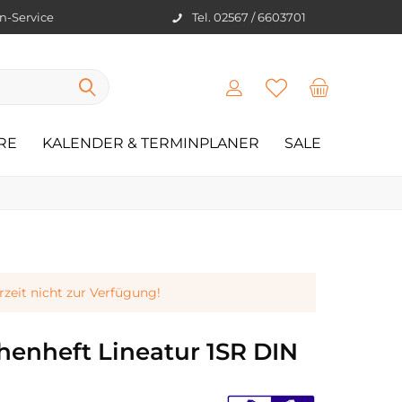
en-Service
Tel. 02567 / 6603701
RE
KALENDER & TERMINPLANER
SALE
erzeit nicht zur Verfügung!
henheft Lineatur 1SR DIN