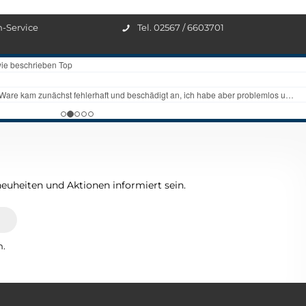
n-Service
Tel. 02567 / 6603701
euheiten und Aktionen informiert sein.
n.