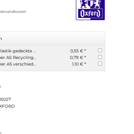
. Versandkosten
n
Heftschoner A5 Plastik gedeckte Farben
0,55 € *
Herma Heftschoner A5 Recycling Papier
0,79 € *
Karton-Heftschoner A5 verschiedene Farben Herma
1,10 € *
n
05027
XFORD