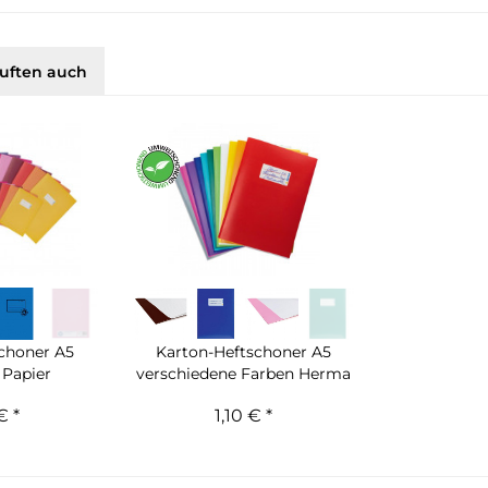
uften auch
choner A5
Karton-Heftschoner A5
 Papier
verschiedene Farben Herma
€ *
1,10 € *