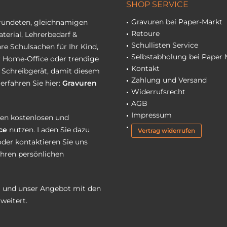
SHOP SERVICE
Gravuren bei Paper-Markt
gründeten, gleichnamigen
Retoure
terial, Lehrerbedarf &
Schullisten Service
re Schulsachen für Ihr Kind,
Selbstabholung bei Paper 
hr Home-Office oder trendige
Kontakt
r Schreibgerät, damit diesem
Zahlung und Versand
erfahren Sie hier:
Gravuren
Widerrufsrecht
AGB
Impressum
eren kostenlosen und
ce
nutzen. Laden Sie dazu
Vertrag widerrufen
oder kontaktieren Sie uns
Ihren persönlichen
 und unser Angebot mit den
weitert.