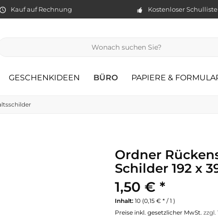
Kauf auf Rechnung
Kostenloser Schullist
GESCHENKIDEEN
BÜRO
PAPIERE & FORMULA
ltsschilder
Ordner Rückens
Schilder 192 x 
1,50 € *
Inhalt:
10 (0,15 € * / 1 )
Preise inkl. gesetzlicher MwSt.
zzgl