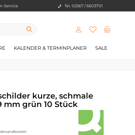
en-Service
Tel. 02567 / 6603701
RE
KALENDER & TERMINPLANER
SALE
childer kurze, schmale
39 mm grün 10 Stück
. Versandkosten