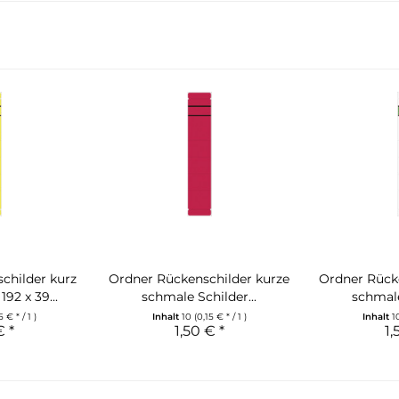
childer kurz
Ordner Rückenschilder kurze
Ordner Rück
92 x 39...
schmale Schilder...
schmale
5 € * / 1 )
Inhalt
10
(0,15 € * / 1 )
Inhalt
1
€ *
1,50 € *
1,