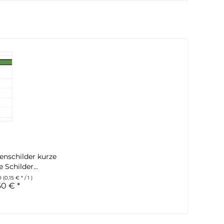
enschilder kurze
 Schilder...
0
(0,15 € * / 1 )
50 € *