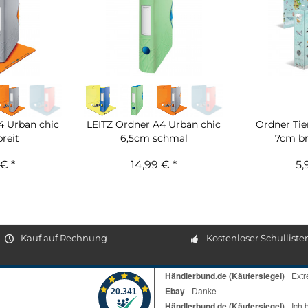
4 Urban chic
LEITZ Ordner A4 Urban chic
Ordner Tie
reit
6,5cm schmal
7cm br
€ *
14,99 € *
5,
Kauf auf Rechnung
Kostenloser Schulliste