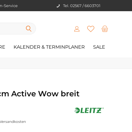
en-Service
Tel. 02567 / 6603701
RE
KALENDER & TERMINPLANER
SALE
cm Active Wow breit
. Versandkosten