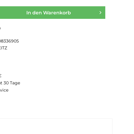
In den
Warenkorb
n
08336905
EITZ
€
ht 30 Tage
vice