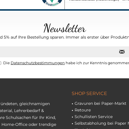
Newsletter
 5% auf Ihre Bestellung sparen. Immer als erster über Produktn
Die
Datenschutzbestimmungen
habe ich zur Kenntnis genomme
SHOP SERVICE
Gravuren bei Paper-Markt
gründeten, gleichnamigen
Retoure
terial, Lehrerbedarf &
Schullisten Service
re Schulsachen für Ihr Kind,
Selbstabholung bei Paper 
hr Home-Office oder trendige