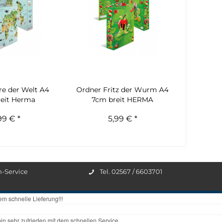
re der Welt A4
Ordner Fritz der Wurm A4
eit Herma
7cm breit HERMA
99 € *
5,99 € *
n-Service
Tel. 02567 / 6603701