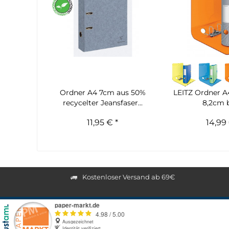
Ordner A4 7cm aus 50%
LEITZ Ordner A
recycelter Jeansfaser...
8,2cm b
11,95 € *
14,99 
Kostenloser Versand ab 69€