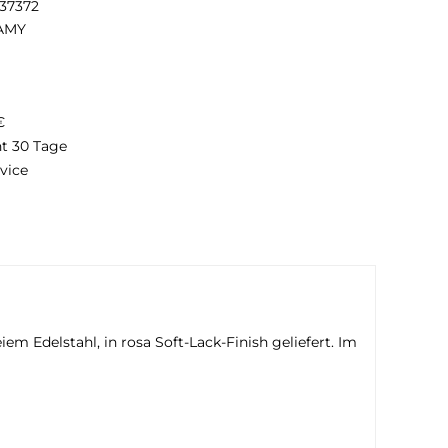
237372
AMY
€
ht 30 Tage
vice
m Edelstahl, in rosa Soft-Lack-Finish geliefert. Im