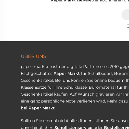
Paper Markt Newsletter abonnieren und
ÜBER UNS
paper-markt.de ist der digitale Part unseres 2010 ge
Fachgeschäftes
Paper Markt
für Schulbedarf, Büroma
Geschenkartikel. Bei uns können Sie online bequem Ih
Klassensätze für Ihre Schulklasse, Büromaterial für I
Geschenkartikel kaufen. Auf Wunsch gravieren wir Ih
eine ganz persönliche Note verliehen wird. Mehr dazu 
bei Paper Markt
.
Sollten Sie einmal nicht alles finden, können Sie uns
unverbindlichen
Schullistenservice
oder
Bestellservi