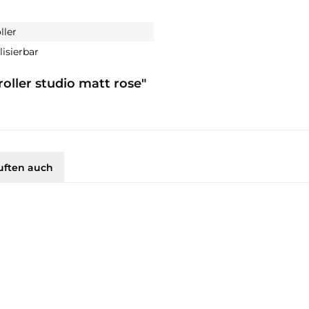
ller
isierbar
oller studio matt rose"
uften auch