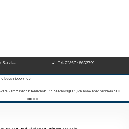
n-Service
Tel. 02567 / 6603701