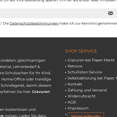
 5% auf Ihre Bestellung sparen. Immer als erster über Produktn
Die
Datenschutzbestimmungen
habe ich zur Kenntnis genomme
SHOP SERVICE
Gravuren bei Paper-Markt
gründeten, gleichnamigen
Retoure
terial, Lehrerbedarf &
Schullisten Service
re Schulsachen für Ihr Kind,
Selbstabholung bei Paper 
hr Home-Office oder trendige
Kontakt
r Schreibgerät, damit diesem
Zahlung und Versand
erfahren Sie hier:
Gravuren
Widerrufsrecht
AGB
Impressum
eren kostenlosen und
ce
nutzen. Laden Sie dazu
Vertrag widerrufen