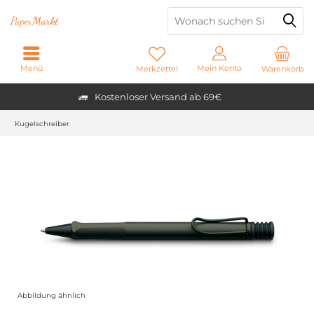
Paper
Markt
Menü
Mein Konto
Merkzettel
Warenkorb
Kostenloser Versand ab 69€
Kugelschreiber
Abbildung ähnlich