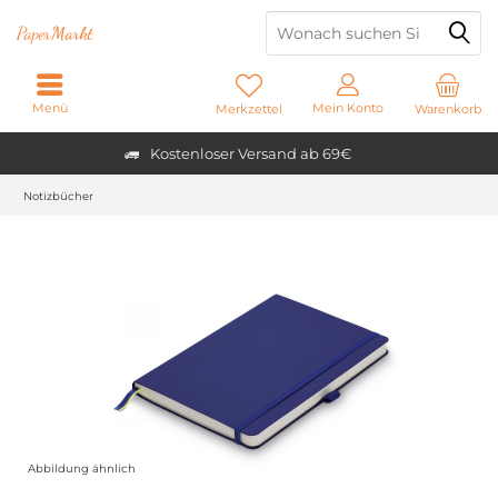
Paper
Markt
Menü
Mein Konto
Merkzettel
Warenkorb
Kostenloser Versand ab 69€
Notizbücher
Abbildung ähnlich