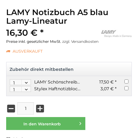
LAMY Notizbuch A5 blau
Lamy-Lineatur
16,30 € *
Preise inkl. gesetzlicher MwSt.
zzgl. Versandkosten
AUSVERKAUFT
Zubehör direkt mitbestellen
LAMY Schönschreibfüller joy Modell 15
17,50 € *
Stylex Haftnotizblock Set abheftbar 11 Motive je 25 Blatt
3,07 € *
In den
Warenkorb