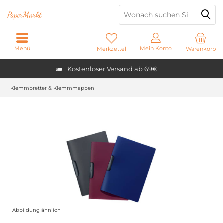
Paper
Markt
Menü
Mein Konto
Merkzettel
Warenkorb
Kostenloser Versand ab 69€
Klemmbretter & Klemmmappen
Abbildung ähnlich