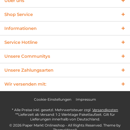
Über uns
Shop Service
Informationen
Service Hotline
Unsere Communitys
Unsere Zahlungsarten
Wir versenden mit:
Cookie-Einstellungen
Impressum
* Alle Preise inkl. gesetzl. Mehrwertsteuer zzgl.
Versandkosten
**Lieferzeit ab Versand: 1-2 Werktage Paketlaufzeit. Gilt für
Lieferungen innerhalb von Deutschland.
© 2026 Paper Markt Onlineshop - All Rights Reserved. Theme by
ThemeWare®