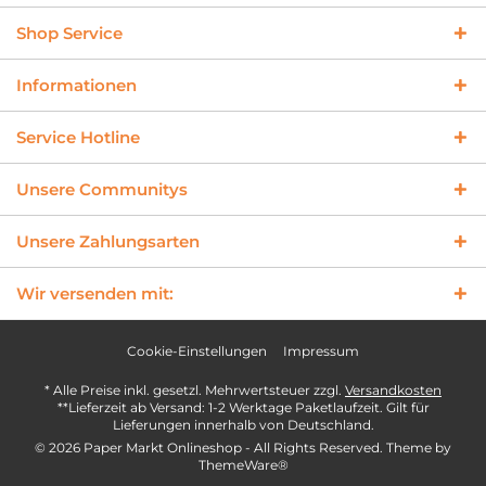
Shop Service
Informationen
Service Hotline
Unsere Communitys
Unsere Zahlungsarten
Wir versenden mit:
Cookie-Einstellungen
Impressum
* Alle Preise inkl. gesetzl. Mehrwertsteuer zzgl.
Versandkosten
**Lieferzeit ab Versand: 1-2 Werktage Paketlaufzeit. Gilt für
Lieferungen innerhalb von Deutschland.
© 2026 Paper Markt Onlineshop - All Rights Reserved. Theme by
ThemeWare®