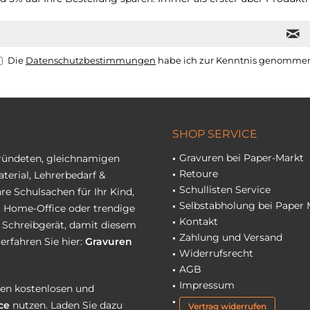
Die
Datenschutzbestimmungen
habe ich zur Kenntnis genomme
SHOP SERVICE
Gravuren bei Paper-Markt
gründeten, gleichnamigen
Retoure
terial, Lehrerbedarf &
Schullisten Service
re Schulsachen für Ihr Kind,
Selbstabholung bei Paper 
hr Home-Office oder trendige
Kontakt
r Schreibgerät, damit diesem
Zahlung und Versand
erfahren Sie hier:
Gravuren
Widerrufsrecht
AGB
Impressum
eren kostenlosen und
ce
nutzen. Laden Sie dazu
Vertrag widerrufen