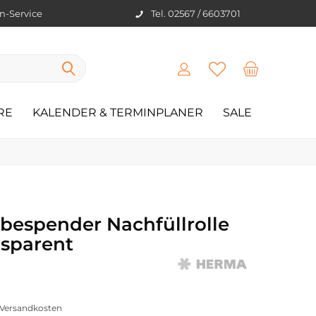
en-Service
Tel. 02567 / 6603701
RE
KALENDER & TERMINPLANER
SALE
bespender Nachfüllrolle
sparent
. Versandkosten