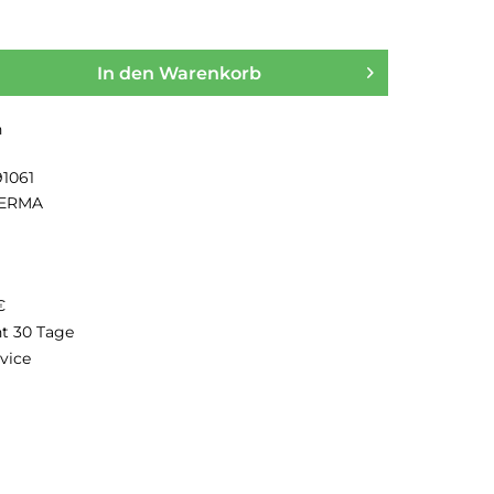
In den
Warenkorb
n
91061
ERMA
€
ht 30 Tage
vice