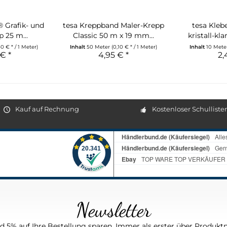
® Grafik- und
tesa Kreppband Maler-Krepp
tesa Kleb
p 25 m...
Classic 50 m x 19 mm...
kristall-kl
40 € * / 1 Meter)
Inhalt
50 Meter
(0,10 € * / 1 Meter)
Inhalt
10 Met
€ *
4,95 € *
2,
Kauf auf Rechnung
Kostenloser Schulliste
Newsletter
 5% auf Ihre Bestellung sparen. Immer als erster über Produktn