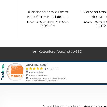
Klebeband 33m x 19mm
Fixierband tesa
Klebefilm + Handabroller
Fixier-Krep
Inhalt
33 Meter
(0,09 € * / 1 Meter)
Inhalt
25 Meter
(0,
2,99 € *
10,02 
Kostenloser Versand ab 69€
Paper Markt Newsletter abonnieren und