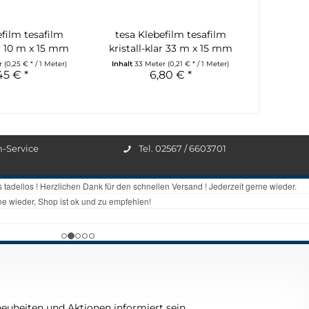
efilm tesafilm
tesa Klebefilm tesafilm
ar 10 m x 15 mm
kristall-klar 33 m x 15 mm
er
(0,25 € * / 1 Meter)
Inhalt
33 Meter
(0,21 € * / 1 Meter)
45 € *
6,80 € *
n-Service
Tel. 02567 / 6603701
euheiten und Aktionen informiert sein.