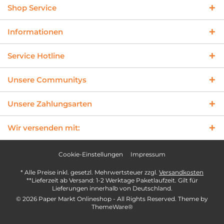
Shop Service
Informationen
Service Hotline
Unsere Communitys
Unsere Zahlungsarten
Wir versenden mit:
Cookie-Einstellungen
Impressum
* Alle Preise inkl. gesetzl. Mehrwertsteuer zzgl.
Versandkosten
**Lieferzeit ab Versand: 1-2 Werktage Paketlaufzeit. Gilt für
Lieferungen innerhalb von Deutschland.
© 2026 Paper Markt Onlineshop - All Rights Reserved. Theme by
ThemeWare®