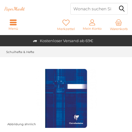
Paper
Markt
Menü
Mein Konto
Merkzettel
Warenkorb
Kostenloser Versand ab 69€
Schulhefte & Hefte
Abbildung ähnlich