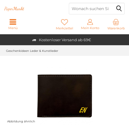
Paper
Markt
Menü
Mein Konto
Merkzettel
Warenkorb
Kostenloser Versand ab 69€
Geschenkideen Leder & Kunstleder
Abbildung ähnlich