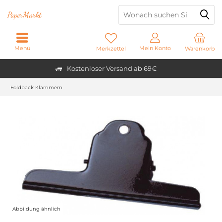
Paper
Markt
Menü
Mein Konto
Merkzettel
Warenkorb
Kostenloser Versand ab 69€
Foldback Klammern
Abbildung ähnlich