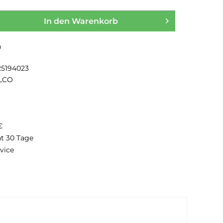
In den
Warenkorb
n
25194023
LCO
€
ht 30 Tage
vice