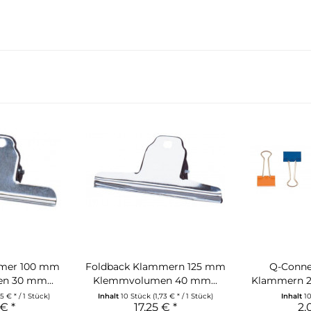
mmer 100 mm
Foldback Klammern 125 mm
Q-Conne
n 30 mm...
Klemmvolumen 40 mm...
Klammern 24
45 € * / 1 Stück)
Inhalt
10 Stück
(1,73 € * / 1 Stück)
Inhalt
1
€ *
17,25 € *
2,