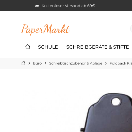
Kostenloser Versand ab 69€
Paper
Markt
SCHULE
SCHREIBGERÄTE & STIFTE
Büro
Schreibtischzubehör & Ablage
Foldback K