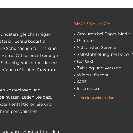
SHOP SERVICE
Gravuren bei Paper-Markt
gründeten, gleichnamigen
Retoure
terial, Lehrerbedarf &
Schullisten Service
re Schulsachen für Ihr Kind,
Selbstabholung bei Paper 
hr Home-Office oder trendige
Kontakt
r Schreibgerät, damit diesem
Zahlung und Versand
erfahren Sie hier:
Gravuren
Widerrufsrecht
AGB
Impressum
eren kostenlosen und
ce
nutzen. Laden Sie dazu
Vertrag widerrufen
oder kontaktieren Sie uns
Ihren persönlichen
 und unser Angebot mit den