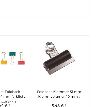
ct Foldback
Foldback Klammer 51 mm
 mm farblich...
Klemmvolumen 10 mm...
0
(0,20 € * / 1 )
04 € *
5,48 € *