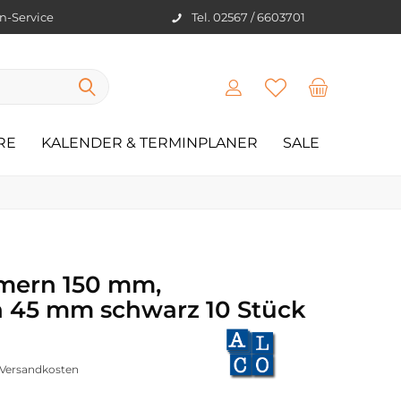
en-Service
Tel. 02567 / 6603701
RE
KALENDER & TERMINPLANER
SALE
mern 150 mm,
45 mm schwarz 10 Stück
. Versandkosten