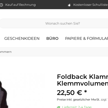
Kauf auf Rechnung
Kostenloser Schullist
GESCHENKIDEEN
BÜRO
PAPIERE & FORMULA
lammern
Foldback Klam
Klemmvolumen 
22,50 € *
Preise inkl. gesetzlicher MwSt.
zzgl
Lieferzeit: 2-4 Tage