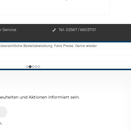
n-Service
Tel. 02567 / 6603701
euheiten und Aktionen informiert sein.
n.