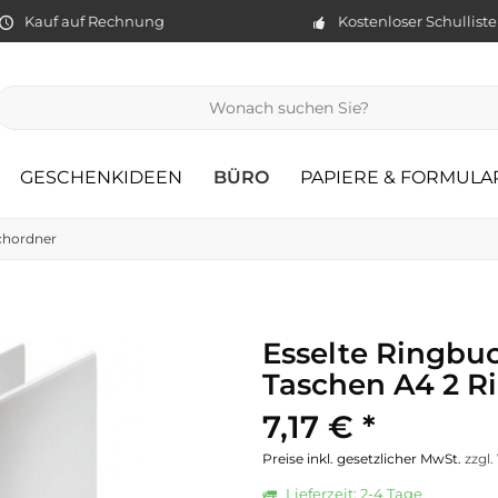
Kauf auf Rechnung
Kostenloser Schullist
GESCHENKIDEEN
BÜRO
PAPIERE & FORMULA
chordner
Esselte Ringbu
Taschen A4 2 R
7,17 € *
Preise inkl. gesetzlicher MwSt.
zzgl
Lieferzeit: 2-4 Tage