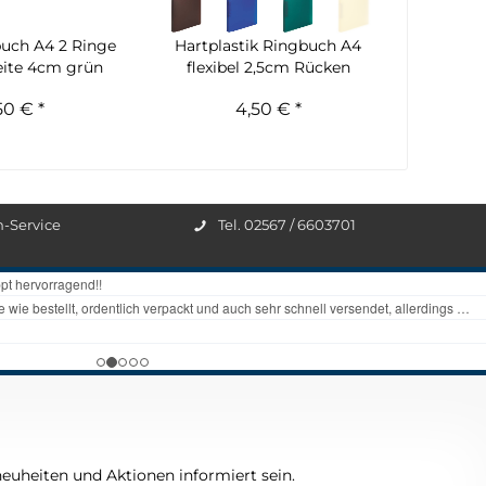
buch A4 2 Ringe
Hartplastik Ringbuch A4
ite 4cm grün
flexibel 2,5cm Rücken
50 € *
4,50 € *
n-Service
Tel. 02567 / 6603701
euheiten und Aktionen informiert sein.