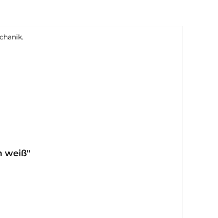
chanik.
m weiß"