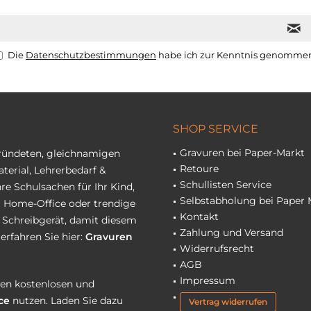
Die
Datenschutzbestimmungen
habe ich zur Kenntnis genomme
SHOP SERVICE
Gravuren bei Paper-Markt
gründeten, gleichnamigen
Retoure
terial, Lehrerbedarf &
Schullisten Service
re Schulsachen für Ihr Kind,
Selbstabholung bei Paper 
hr Home-Office oder trendige
Kontakt
r Schreibgerät, damit diesem
Zahlung und Versand
erfahren Sie hier:
Gravuren
Widerrufsrecht
AGB
Impressum
eren kostenlosen und
ce
nutzen. Laden Sie dazu
Vertrag widerrufen