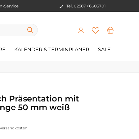
en-Service
Tel. 02567 / 6603701
RE
KALENDER & TERMINPLANER
SALE
ch Präsentation mit
inge 50 mm weiß
. Versandkosten