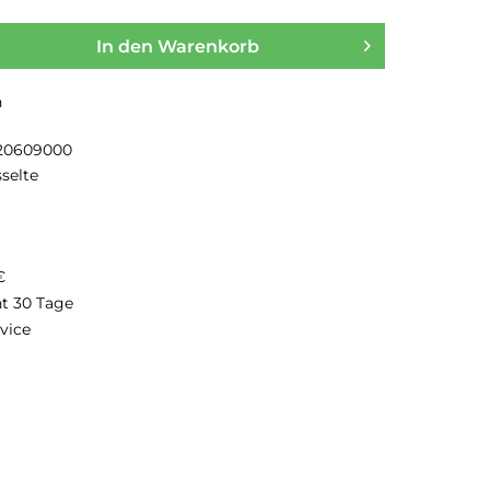
In den
Warenkorb
n
20609000
selte
€
ht 30 Tage
vice