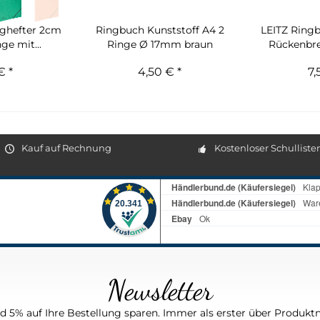
ghefter 2cm
Ringbuch Kunststoff A4 2
LEITZ Ring
ge mit...
Ringe Ø 17mm braun
Rückenbre
€ *
4,50 € *
7,
Kauf auf Rechnung
Kostenloser Schulliste
Newsletter
 5% auf Ihre Bestellung sparen. Immer als erster über Produktn