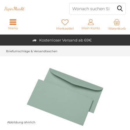
Paper
Markt
Menü
Mein Konto
Merkzettel
Warenkorb
Kostenloser Versand ab 69€
Briefumschläge & Versandtaschen
Abbildung ähnlich