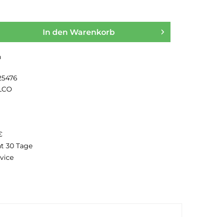
In den
Warenkorb
n
25476
LCO
€
ht 30 Tage
vice