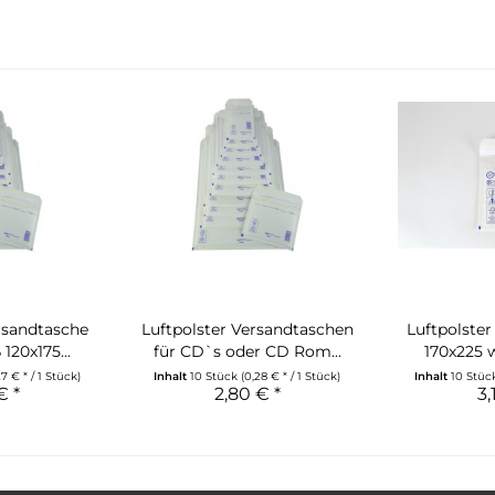
rsandtasche
Luftpolster Versandtaschen
Luftpolste
120x175...
für CD`s oder CD Rom...
170x225 
27 € * / 1 Stück)
Inhalt
10 Stück
(0,28 € * / 1 Stück)
Inhalt
10 Stü
€ *
2,80 € *
3,