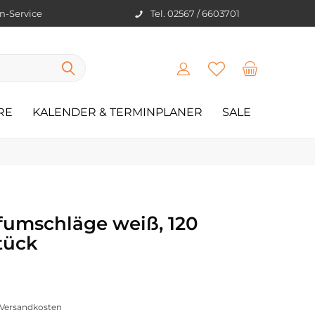
en-Service
Tel. 02567 / 6603701
RE
KALENDER & TERMINPLANER
SALE
efumschläge weiß, 120
tück
. Versandkosten