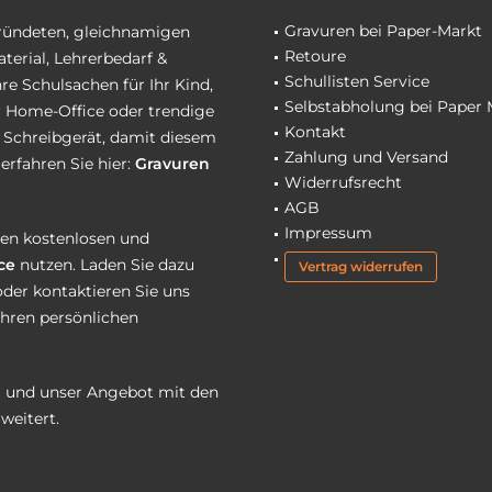
Gravuren bei Paper-Markt
gründeten, gleichnamigen
Retoure
terial, Lehrerbedarf &
Schullisten Service
re Schulsachen für Ihr Kind,
Selbstabholung bei Paper 
hr Home-Office oder trendige
Kontakt
r Schreibgerät, damit diesem
Zahlung und Versand
erfahren Sie hier:
Gravuren
Widerrufsrecht
AGB
Impressum
eren kostenlosen und
ce
nutzen. Laden Sie dazu
Vertrag widerrufen
oder kontaktieren Sie uns
Ihren persönlichen
 und unser Angebot mit den
weitert.