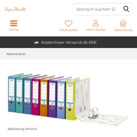
Paper
Markt
Menü
Mein Konto
Merkzettel
Warenkorb
Kostenloser Versand ab 69€
Aktenordner
Abbildung ähnlich