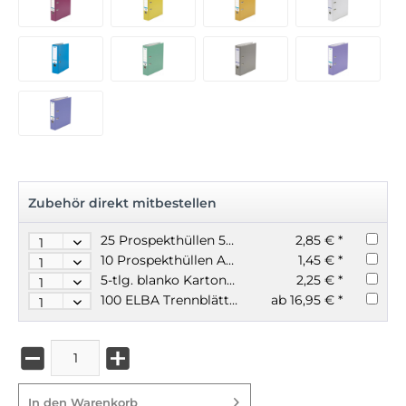
Zubehör direkt mitbestellen
25 Prospekthüllen 50my glasklar A4
2,85 € *
10 Prospekthüllen A4 genarbt 50my Q-CONNECT
1,45 € *
5-tlg. blanko Karton Register A4, blauer Engel
2,25 € *
100 ELBA Trennblätter 200g mit Perforation A4
ab 16,95 € *
In den
Warenkorb