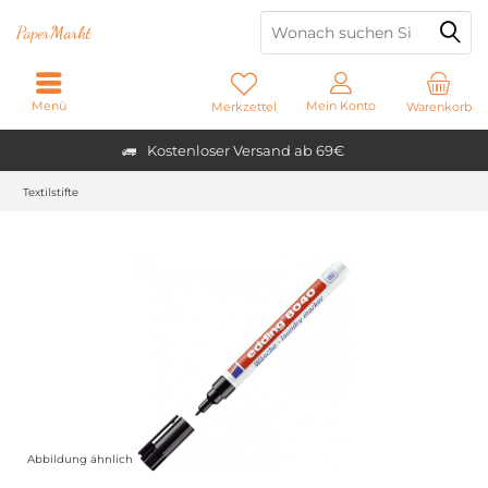
Paper
Markt
Menü
Mein Konto
Merkzettel
Warenkorb
Kostenloser Versand ab 69€
Textilstifte
Abbildung ähnlich