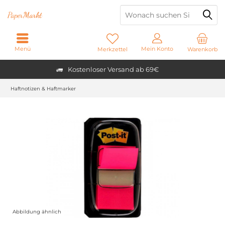
Paper
Markt
Menü
Mein Konto
Merkzettel
Warenkorb
Kostenloser Versand ab 69€
Haftnotizen & Haftmarker
Abbildung ähnlich